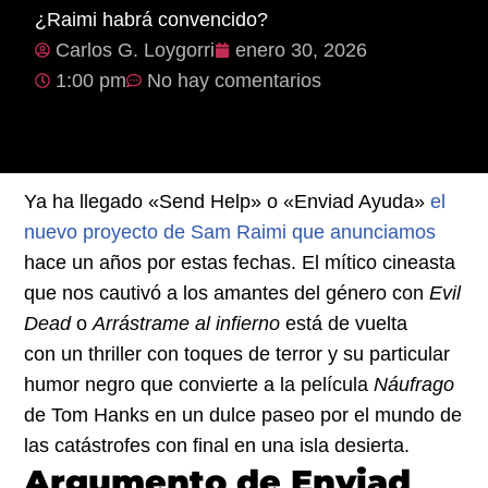
¿Raimi habrá convencido?
Carlos G. Loygorri
enero 30, 2026
1:00 pm
No hay comentarios
Ya ha llegado «Send Help» o «Enviad Ayuda»
el
nuevo proyecto de Sam Raimi que anunciamos
hace un años por estas fechas. El mítico cineasta
que nos cautivó a los amantes del género con
Evil
Dead
o
Arrástrame al infierno
está de vuelta
con un thriller con toques de terror y su particular
humor negro que convierte a la película
Náufrago
de Tom Hanks en un dulce paseo por el mundo de
las catástrofes con final en una isla desierta.
Argumento de Enviad